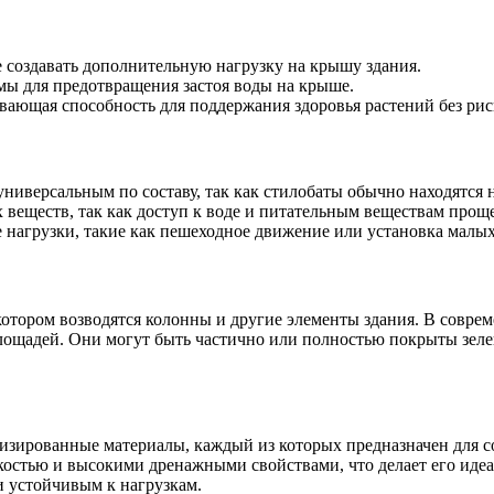
е создавать дополнительную нагрузку на крышу здания.
мы для предотвращения застоя воды на крыше.
ающая способность для поддержания здоровья растений без рис
универсальным по составу, так как стилобаты обычно находятся 
веществ, так как доступ к воде и питательным веществам проще
 нагрузки, такие как пешеходное движение или установка малы
отором возводятся колонны и другие элементы здания. В соврем
площадей. Они могут быть частично или полностью покрыты зел
лизированные материалы, каждый из которых предназначен для с
костью и высокими дренажными свойствами, что делает его идеа
и устойчивым к нагрузкам.