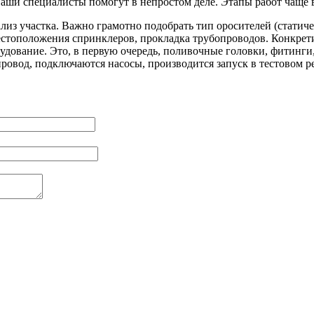
аши специалисты помогут в непростом деле. Этапы работ чаще в
лиз участка. Важно грамотно подобрать тип оросителей (статиче
естоположения спринклеров, прокладка трубопроводов. Конкрет
удование. Это, в первую очередь, поливочные головки, фитинги,
ровод, подключаются насосы, производится запуск в тестовом р