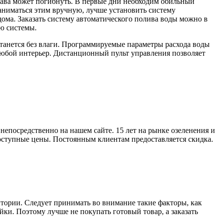
рава может погибнуть. В первые дни необходим обильный
заниматься этим вручную, лучше установить систему
ома. Заказать систему автоматического полива воды можно в
ю системы.
станется без влаги. Программируемые параметры расхода воды
любой интерьер. Дистанционный пульт управления позволяет
епосредственно на нашем сайте. 15 лет на рынке озеленения и
доступные цены. Постоянным клиентам предоставляется скидка.
итории. Следует принимать во внимание такие факторы, как
йки. Поэтому лучше не покупать готовый товар, а заказать