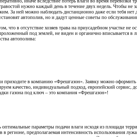
еративно, иначе вследствие потерь влаги во время перевозки т
травостой нужно каждый день в течение двух недель. Чтобы не 
им. За ней можно наблюдать дистанционно даже если тебя нет д
становят автополив, но и дадут ценные советы по обслуживани
м, что в отсутствие хозяев трава на приусадебном участке не о
проложенный под землей, не виден и органично вписывается в 
ства автополива:
или приходите в компанию «Фрешгазон». Заявку можно оформить н
тируем качество, индивидуальный подход, европейский сервис, 
дки газона под ключ – это компания «Фрешгазон»!
ть оптимальные параметры подачи влаги исходя из площади терр
ов в регионе, предполагаемая интенсивность использования лужа