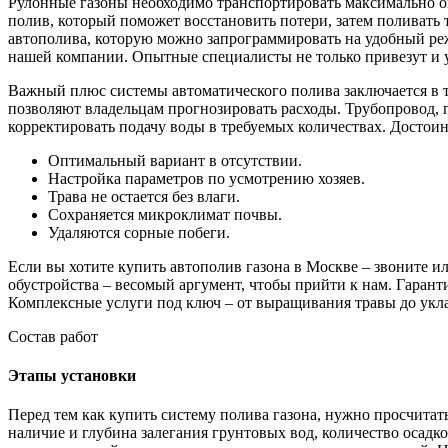
Рулонные газоны необходимо транспортировать максимально оп
полив, который поможет восстановить потери, затем поливать 
автополива, которую можно запрограммировать на удобный реж
нашей компании. Опытные специалисты не только привезут и у
Важный плюс системы автоматического полива заключается в то
позволяют владельцам прогнозировать расходы. Трубопровод, 
корректировать подачу воды в требуемых количествах. Достоин
Оптимальный вариант в отсутствии.
Настройка параметров по усмотрению хозяев.
Трава не остается без влаги.
Сохраняется микроклимат почвы.
Удаляются сорные побеги.
Если вы хотите купить автополив газона в Москве – звоните 
обустройства – весомый аргумент, чтобы прийти к нам. Гаран
Комплексные услуги под ключ – от выращивания травы до укла
Состав работ
Этапы установки
Перед тем как купить систему полива газона, нужно просчита
наличие и глубина залегания грунтовых вод, количество осадк