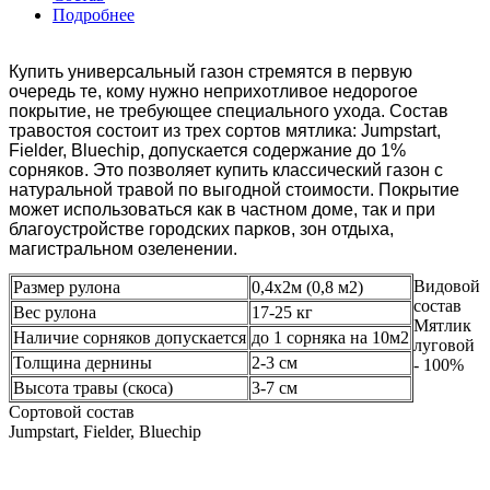
Подробнее
Купить универсальный газон стремятся в первую 
очередь те, кому нужно неприхотливое недорогое 
покрытие, не требующее специального ухода. Состав 
травостоя состоит из трех сортов мятлика: Jumpstart, 
Fielder, Bluechip, допускается содержание до 1% 
сорняков. Это позволяет купить классический газон с 
натуральной травой по выгодной стоимости. Покрытие 
может использоваться как в частном доме, так и при 
благоустройстве городских парков, зон отдыха, 
магистральном озеленении.
Видовой
Размер рулона
0,4х2м (0,8 м2)
состав
Вес рулона
17-25 кг
Мятлик
Наличие сорняков допускается
до 1 сорняка на 10м2
луговой
Толщина дернины
2-3 см
- 100%
Высота травы (скоса)
3-7 см
Сортовой состав
Jumpstart, Fielder, Bluechip