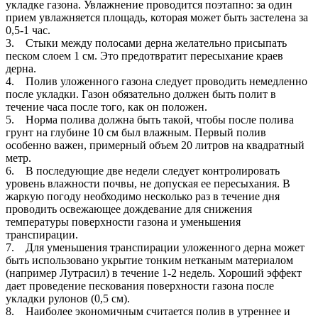
укладке газона. Увлажнение проводится поэтапно: за один
прием увлажняется площадь, которая может быть застелена за
0,5-1 час.
3. Стыки между полосами дерна желательно присыпать
песком слоем 1 см. Это предотвратит пересыхание краев
дерна.
4. Полив уложенного газона следует проводить немедленно
после укладки. Газон обязательно должен быть полит в
течение часа после того, как он положен.
5. Норма полива должна быть такой, чтобы после полива
грунт на глубине 10 см был влажным. Первый полив
особенно важен, примерный объем 20 литров на квадратный
метр.
6. В последующие две недели следует контролировать
уровень влажности почвы, не допуская ее пересыхания. В
жаркую погоду необходимо несколько раз в течение дня
проводить освежающее дождевание для снижения
температуры поверхности газона и уменьшения
транспирации.
7. Для уменьшения транспирации уложенного дерна может
быть использовано укрытие тонким нетканым материалом
(например Лутрасил) в течение 1-2 недель. Хороший эффект
дает проведение пескования поверхности газона после
укладки рулонов (0,5 см).
8. Наиболее экономичным считается полив в утреннее и