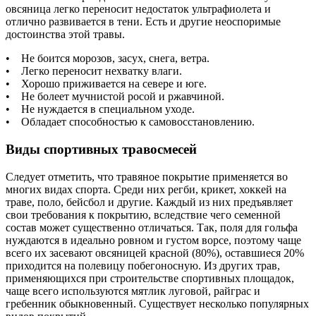
овсяница легко переносит недостаток ультрафиолета и
отлично развивается в тени. Есть и другие неоспоримые
достоинства этой травы.
• Не боится морозов, засух, снега, ветра.
• Легко переносит нехватку влаги.
• Хорошо приживается на севере и юге.
• Не болеет мучнистой росой и ржавчиной.
• Не нуждается в специальном уходе.
• Обладает способностью к самовосстановлению.
Виды спортивных травосмесей
Следует отметить, что травяное покрытие применяется во
многих видах спорта. Среди них регби, крикет, хоккей на
траве, поло, бейсбол и другие. Каждый из них предъявляет
свои требования к покрытию, вследствие чего семенной
состав может существенно отличаться. Так, поля для гольфа
нуждаются в идеально ровном и густом ворсе, поэтому чаще
всего их засевают овсяницей красной (80%), оставшиеся 20%
приходится на полевицу побегоносную. Из других трав,
применяющихся при строительстве спортивных площадок,
чаще всего используются мятлик луговой, райграс и
гребенник обыкновенный. Существует несколько популярных