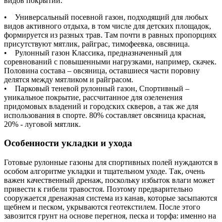
видов покрытий.
• Универсальный посевной газон, подходящий для любых
видов активного отдыха, в том числе для детских площадок,
формируется из разных трав. Там почти в равных пропорциях
присутствуют мятлик, райграс, тимофеевка, овсяница.
• Рулонный газон Классика, предназначенный для
соревнований с повышенными нагрузками, например, скачек.
Половина состава – овсяница, оставшиеся части поровну
делятся между мятликом и райграсом.
• Парковый теневой рулонный газон, Спортивный –
уникальное покрытие, рассчитанное для озеленения
придомовых владений и городских скверов, а так же для
использования в спорте. 80% составляет овсяница красная,
20% - луговой мятлик.
Особенности укладки и ухода
Готовые рулонные газоны для спортивных полей нуждаются в
особом алгоритме укладки и тщательном уходе. Так, очень
важен качественный дренаж, поскольку избыток влаги может
привести к гибели травостоя. Поэтому предварительно
сооружается дренажная система из канав, которые засыпаются
щебнем и песком, укрываются геотекстилем. После этого
завозится грунт на основе перегноя, песка и торфа: именно на