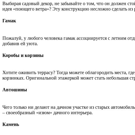
Выбирая садовый декор, не забывайте o том, что он должен ст
идея «поющего ветра»? Эту конструкцию несложно сделать из р
Гамак
Пожалуй, у любого человека гамак ассоциируется с летним отд
добавив ей уюта.
Коробы и корзины
Хотите оживить террасу? Тогда можете облагородить места, гд
корзинках. Оригинальной этажеркой может стать небольшая ст
Автошины
Чего только ни делают на дачном участке из старых автомобил
– своеобразный «изюм» дачного интерьера.
Камень