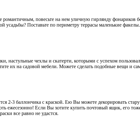
ее романтичным, повесьте на нем уличную гирлянду фонариков 
кой усадьбы? Поставьте по периметру террасы маленькие факелы
ки, настульные чехлы и скатерти, которыми с успехом пользова
тите их на садовой мебели. Можете сделать подобные вещи и са
тся 2-3 баллончика с краской. Ею Вы можете декорировать стар
оть ежесезонно! Если Вы хотите купить почтовый ящик, его тоже
аски все равно не удастся.