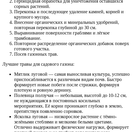
Гербицидная обработка для уничтожения оставшихся
сорных растений.
Перекопка и последующее удаление камней, корней и
крупного мусора.
Внесение органических и минеральных удобрений,
повторная перекопка глубиной до 30 см.
Выравнивание поверхности граблями и лёгкое
трамбование.
Повторное распределение органических добавок поверх
готового участка.
Посев газонных трав.
Лучшие травы для садового газона:
Мятлик луговой — самая выносливая культура, успешно
приспосабливается к различным видам почв. Быстро
формирует новые побеги после стрижки, формируя
плотную и ровную дернину.
Полевица ползучая — небольшая, высотой до 10-12 см,
не нуждающаяся в постоянных косильных
мероприятиях. Её корни проникают глубоко в землю,
препятствуя появлению сорняков.
Ясколка луговая — низкорослое растение с тёмно-
зелёными стеблями и мелкими белыми цветами.
Отлично выдерживает физические нагрузки, формирует