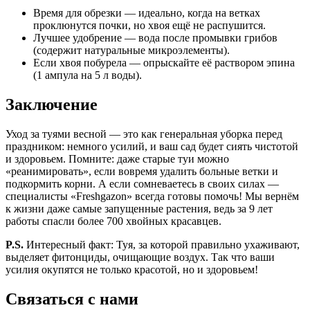
Время для обрезки — идеально, когда на ветках
проклюнутся почки, но хвоя ещё не распушится.
Лучшее удобрение — вода после промывки грибов
(содержит натуральные микроэлементы).
Если хвоя побурела — опрыскайте её раствором эпина
(1 ампула на 5 л воды).
Заключение
Уход за туями весной — это как генеральная уборка перед
праздником: немного усилий, и ваш сад будет сиять чистотой
и здоровьем. Помните: даже старые туи можно
«реанимировать», если вовремя удалить больные ветки и
подкормить корни. А если сомневаетесь в своих силах —
специалисты «Freshgazon» всегда готовы помочь! Мы вернём
к жизни даже самые запущенные растения, ведь за 9 лет
работы спасли более 700 хвойных красавцев.
P.S.
Интересный факт: Туя, за которой правильно ухаживают,
выделяет фитонциды, очищающие воздух. Так что ваши
усилия окупятся не только красотой, но и здоровьем!
Связаться с нами