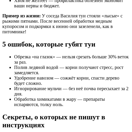
Хвоя не желтеет — профилактика болезней экономит
ваши нервы и бюджет.
Пример из жизни:
У соседа Василия туи стояли «лысые» с
рыжими пятнами. После весенней обработки медным
купоросом и подкормки к июню они зазеленели, как в
питомнике!
5 ошибок, которые губят туи
Обрезка «на глазок» — нельзя срезать больше 30% веток
за раз.
Полив ледяной водой — корни получают стресс, рост
замедляется.
Удобрение навозом — сожжёт корни, спасти дерево
будет сложно.
Игнорирование мульчи — без неё почва пересыхает за 2
дня.
Обработка химикатами в жару — препараты
испаряются, толку ноль.
Секреты, о которых не пишут в
инструкциях