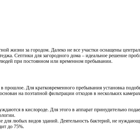
ой жизни за городом. Далеко не все участки оснащены централ
ттеджа. Септики для загородного дома – идеальное решение про
х людей при постоянном или временном пребывании.
в прошлое. Для кратковременного пребывания установка подобн
нован на поэтапной фильтрации отходов в нескольких камерах.
даются в кислороде. Для этого в аппарат принудительно подает
кологии.
для любых видов зданий. Деятельность бактерий, не нуждающих
дит до 75%.