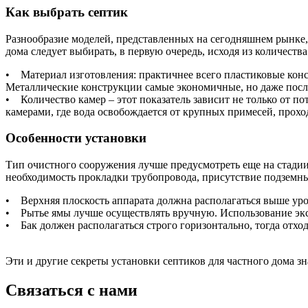
Как выбрать септик
Разнообразие моделей, представленных на сегодняшнем рынке,
дома следует выбирать, в первую очередь, исходя из количес
• Материал изготовления: практичнее всего пластиковые конст
Металлические конструкции самые экономичные, но даже после
• Количество камер – этот показатель зависит не только от пот
камерами, где вода освобождается от крупных примесей, прохо
Особенности установки
Тип очистного сооружения лучше предусмотреть еще на стадии
необходимость прокладки трубопровода, присутствие подзем
• Верхняя плоскость аппарата должна располагаться выше уров
• Рытье ямы лучше осуществлять вручную. Использование экск
• Бак должен располагаться строго горизонтально, тогда отхо
Эти и другие секреты установки септиков для частного дома 
Связаться с нами