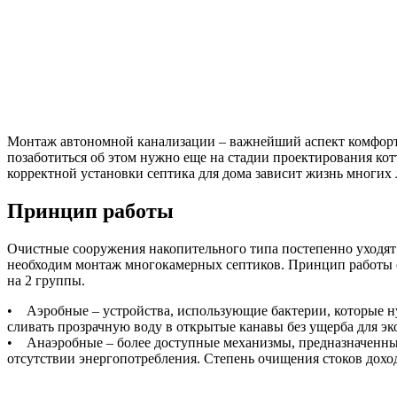
Монтаж автономной канализации – важнейший аспект комфортн
позаботиться об этом нужно еще на стадии проектирования ко
корректной установки септика для дома зависит жизнь многи
Принцип работы
Очистные сооружения накопительного типа постепенно уходят 
необходим монтаж многокамерных септиков. Принцип работы ос
на 2 группы.
• Аэробные – устройства, использующие бактерии, которые нуж
сливать прозрачную воду в открытые канавы без ущерба для э
• Анаэробные – более доступные механизмы, предназначенные 
отсутствии энергопотребления. Степень очищения стоков дохо