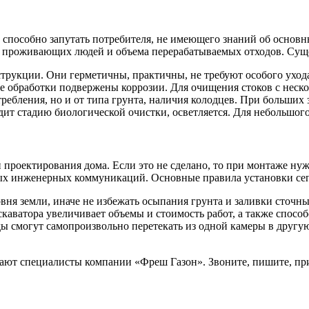
 способно запутать потребителя, не имеющего знаний об основ
тва проживающих людей и объема перерабатываемых отходов. Су
рукции. Они герметичны, практичны, не требуют особого ухода 
 обработки подвержены коррозии. Для очищения стоков с неско
ребления, но и от типа грунта, наличия колодцев. При больших з
дит стадию биологической очистки, осветляется. Для небольшого 
 проектирования дома. Если это не сделано, то при монтаже ну
ных инженерных коммуникаций. Основные правила установки се
ня земли, иначе не избежать осыпания грунта и заливки сточны
аватора увеличивает объемы и стоимость работ, а также способ
ды смогут самопроизвольно перетекать из одной камеры в другую
знают специалисты компании «Фреш Газон». Звоните, пишите, пр