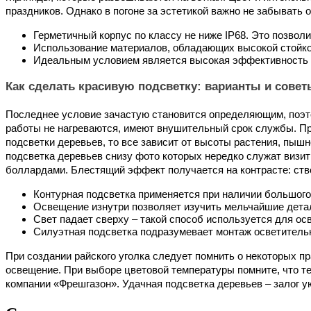
праздников. Однако в погоне за эстетикой важно не забывать
Герметичный корпус по классу не ниже IP68. Это позвол
Использование материалов, обладающих высокой стойко
Идеальным условием является высокая эффективность пр
Как сделать красивую подсветку: варианты и совет
Последнее условие зачастую становится определяющим, поэто
работы не нагреваются, имеют внушительный срок службы. При
подсветки деревьев, то все зависит от высоты растения, пыш
подсветка деревьев снизу фото которых нередко служат визитн
боллардами. Блестящий эффект получается на контрасте: ство
Контурная подсветка применяется при наличии большого
Освещение изнутри позволяет изучить мельчайшие детал
Свет падает сверху – такой способ используется для ос
Силуэтная подсветка подразумевает монтаж осветительны
При создании райского уголка следует помнить о некоторых п
освещение. При выборе цветовой температуры помните, что те
компании «Фрешгазон». Удачная подсветка деревьев – залог ую