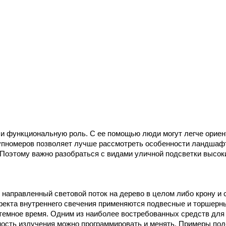
о и функциональную роль. С ее помощью люди могут легче ориен
рупномеров позволяет лучше рассмотреть особенности ландшафт
оэтому важно разобраться с видами уличной подсветки высоких
аправленный световой поток на дерево в целом либо крону и с
екта внутреннего свечения применяются подвесные и торшерны
 темное время. Одним из наиболее востребованных средств для
ность излучения можно программировать и менять. Примеры под