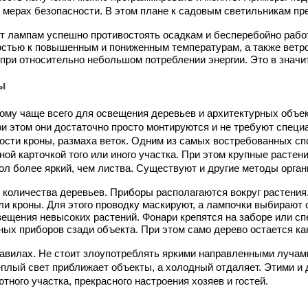
 о мерах безопасности. В этом плане к садовым светильникам 
ит лампам успешно противостоять осадкам и бесперебойно рабо
стью к повышенным и пониженным температурам, а также ветро
и относительно небольшом потреблении энергии. Это в значит
ы
му чаще всего для освещения деревьев и архитектурных объек
 этом они достаточно просто монтируются и не требуют специа
ности кроны, размаха веток. Одним из самых востребованных сп
ой карточкой того или иного участка. При этом крупные растен
л более яркий, чем листва. Существуют и другие методы орган
 количества деревьев. Приборы располагаются вокруг растения,
и кроны. Для этого проводку маскируют, а лампочки выбирают 
вещения невысоких растений. Фонари крепятся на заборе или с
х приборов сзади объекта. При этом само дерево остается как 
равилах. Не стоит злоупотреблять яркими направленными лучами 
плый свет приближает объекты, а холодный отдаляет. Этими и 
тного участка, прекрасного настроения хозяев и гостей.